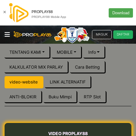
×
PROPLAY88
Download
PROPLAY88 Mobile App
MASUK
DAFTAR
TENTANG KAMI
MOBILE
Info
KALKULATOR MIX PARLAY
Cara Betting
video-website
LINK ALTERNATIF
ANTI-BLOKIR
Buku Mimpi
RTP Slot
VIDEO PROPLAY88