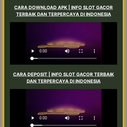
CARA DOWNLOAD APK | INFO SLOT GACOR
TERBAIK DAN TERPERCAYA DI INDONESIA
CARA DEPOSIT | INFO SLOT GACOR TERBAIK
DAN TERPERCAYA DI INDONESIA