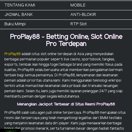
TENTANG KAMI
MOBILE
JADWAL BANK
ANTI-BLOKIR
Buku Mimpi
RTP Slot
ProPlay88 - Betting Online, Slot Online
Pro Terdepan
ProPlay88
adalah situs slot online terdepan di Asia yang menyediakan
berbagai permainan populer seperti live casino, sportsbook, tangkas,
esports, tembak ikan hingga togel.Sebagai brand yang memiliki fokus pada
kualitas, ProPlay88 selalu berusaha untuk memberikan pengalaman bermain
terbaik bagi semua pemainnya. Di ProPlay88, kenyamanan dan keamanan
pemain adalah prioritas utama kami. Kami menggunakan teknologi enkripsi
terkini untuk memastikan keamanan data pribadi dan transaksi keuangan
pemain kami. Selain itu, kami juga memiliki layanan pelanggan 24/7 yang siap
membantu pemain dengan segala kebutuhannya.
Menangkan Jackpot Terbesar di Situs Resmi ProPlay88
ProPlay88 salah satu agen judi online terpercaya. ProPlay88 merupakan situs
resmi dan terpercaya yang telah mengantongi legalitas dari BMM testlabs
yang menjamin keamanan data diri player. Kami juga menawarkan berbagai
bonus dan promosi menarik, serta turnamen besar dengan hadiah fantastis