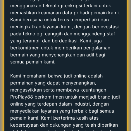
menggunakan teknologi enkripsi terkini untuk
memastikan keamanan data pribadi pemain kami.
Kami berusaha untuk terus memperbaiki dan
meningkatkan layanan kami, dengan berinvestasi
pada teknologi canggih dan menggandeng staf
yang terampil dan berdedikasi. Kami juga
berkomitmen untuk memberikan pengalaman
bermain yang menyenangkan dan adil bagi
semua pemain kami.
Kami memahami bahwa judi online adalah
permainan yang dapat menyenangkan,
mengasyikkan serta membawa keuntungan
ProPlay88 berkomitmen untuk menjadi brand judi
online yang terdepan dalam industri, dengan
menyediakan layanan yang terbaik bagi semua
pemain kami. Kami berterima kasih atas
kepercayaan dan dukungan yang telah diberikan